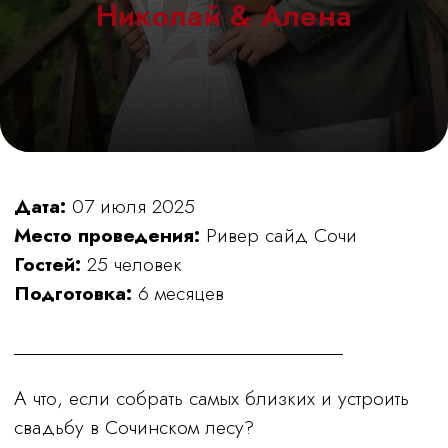
Николай & Алена
Дата:
07 июля 2025
Место проведения:
Ривер сайд Сочи
Гостей:
25 человек
Подготовка:
6 месяцев
А что, если собрать самых близких и устроить
свадьбу в Сочинском лесу?
Именно такую мечту мы воплотили для Коли
и Алёны. Идеальная локация в природном
заповеднике с возможностью остаться
на несколько дней, посещением спа-зоны
и уютными домиками для гостей.
Как проходил наш свадебный уикенд:
День 1: Вечер знакомств
Душевный бардовский вечер с ведущим
и знакомство всех гостей.
День 2: Главный праздник