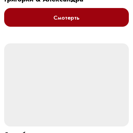
Остались вопросы?
Напишите мне, я отвечу на интересующие вопросы
Задать вопрос
Договор оферты
Политика обработки персональных данных
Разработка и техническая поддержка сайтов
2026 © Все права защищены