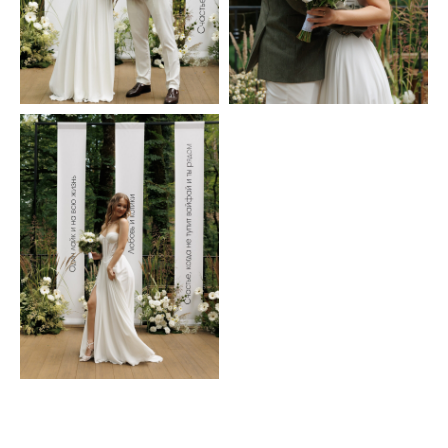
Cвадьба актеров
Дмитрий & Валерия
Смотерть
Cвадьба на винодельне
Семён & Дарья