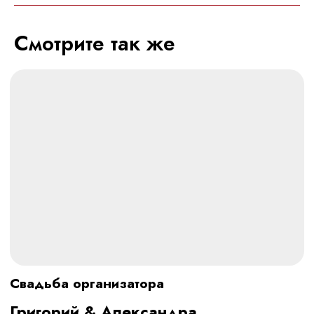
Смотерть
Смотрите так же
МЕНЮ
КОНТАКТЫ
Онлайн-курсы
Telegram
Instagram*
Услуги
Вконтакте
Портфолио
*Instagram принадлежит компании Meta
О нас
Platforms Inc., которая запрещена
на территории РФ в связи с осуществлением
Блог
экстремистской деятельности
Отзывы
ИНФОРМАЦИЯ
Александрова Александра Вадимовна
ИНН 860702939553