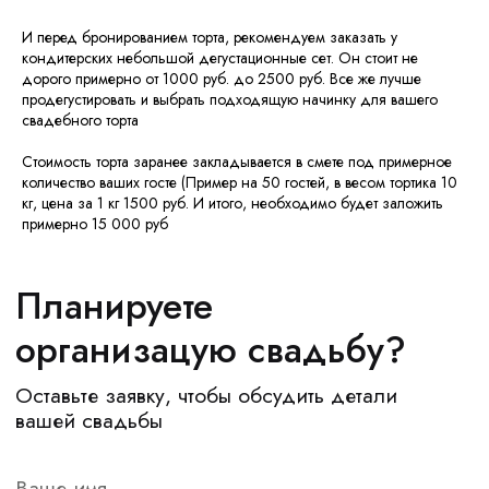
И перед бронированием торта, рекомендуем заказать у
кондитерских небольшой дегустационные сет. Он стоит не
дорого примерно от 1000 руб. до 2500 руб. Все же лучше
продегустировать и выбрать подходящую начинку для вашего
свадебного торта
Стоимость торта заранее закладывается в смете под примерное
количество ваших госте (Пример на 50 гостей, в весом тортика 10
Мы прилагаем все усилия каждый день, чтобы
сделать наших клиентов счастливыми.
кг, цена за 1 кг 1500 руб. И итого, необходимо будет заложить
примерно 15 000 руб
МЕНЮ
КОНТАКТЫ
Онлайн-курсы
Telegram
Instagram*
Услуги
Вконтакте
Портфолио
*Instagram принадлежит компании Meta
О нас
Platforms Inc., которая запрещена
на территории РФ в связи с осуществлением
Блог
экстремистской деятельности
Отзывы