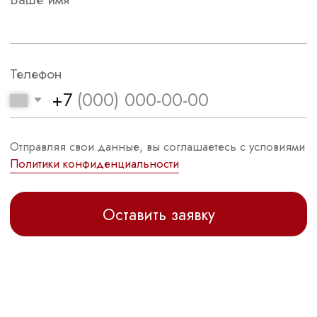
ИНФОРМАЦИЯ
Александрова Александра Вадимовна
ИНН 860702939553
Остались вопросы?
Напишите мне, я отвечу на интересующие вопросы
Задать вопрос
Договор оферты
Политика обработки персональных данных
Разработка и техническая поддержка сайтов
2026 © Все права защищены