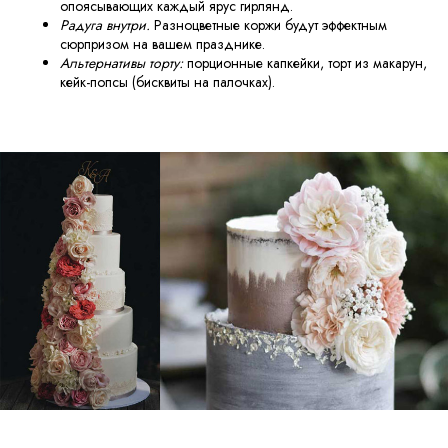
Планируете
опоясывающих каждый ярус гирлянд.
Радуга внутри.
Разноцветные коржи будут эффектным
организацую свадьбу?
сюрпризом на вашем празднике.
Альтернативы торту:
порционные капкейки, торт из макарун,
Оставьте заявку, чтобы обсудить детали
кейк-попсы (бисквиты на палочках).
вашей свадьбы
Ваше имя
Телефон
+7
Отправляя свои данные, вы соглашаетесь с условиями
Политики конфиденциальности
Оставить заявку