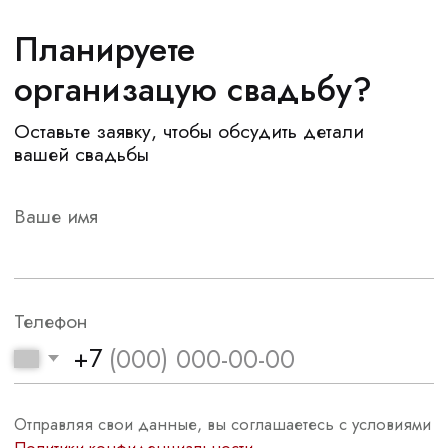
Мы прилагаем все усилия каждый день, чтобы
сделать наших клиентов счастливыми.
МЕНЮ
КОНТАКТЫ
Онлайн-курсы
Telegram
Instagram*
Услуги
Вконтакте
Портфолио
*Instagram принадлежит компании Meta
О нас
Platforms Inc., которая запрещена
на территории РФ в связи с осуществлением
Блог
экстремистской деятельности
Отзывы
ИНФОРМАЦИЯ