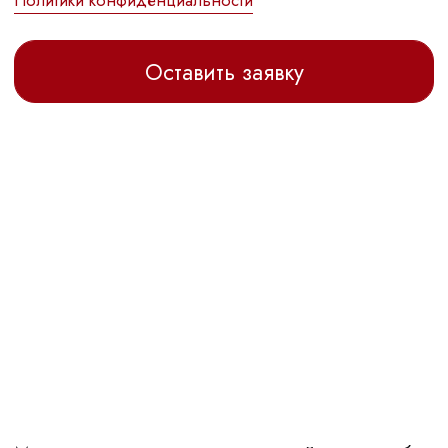
Александрова Александра Вадимовна
ИНН 860702939553
Остались вопросы?
Напишите мне, я отвечу на интересующие вопросы
Задать вопрос
Договор оферты
Политика обработки персональных данных
Разработка и техническая поддержка сайтов
2026 © Все права защищены