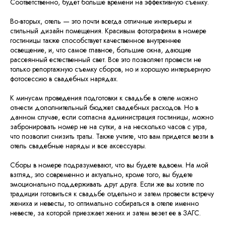
Соответственно, будет больше времени на эффективную съемку.
Оставьте заявку, чтобы обсудить детали
Во-вторых, отель — это почти всегда отличные интерьеры и
вашей свадьбы
стильный дизайн помещения. Красивым фотографиям в номере
гостиницы также способствует качественное внутреннее
Ваше имя
освещение, и, что самое главное, большие окна, дающие
рассеянный естественный свет. Все это позволяет провести не
только репортажную съемку сборов, но и хорошую интерьерную
фотосессию в свадебных нарядах.
Телефон
+7
К минусам проведения подготовки к свадьбе в отеле можно
отнести дополнительный бюджет свадебных расходов. Но в
данном случае, если согласна администрация гостиницы, можно
Отправляя свои данные, вы соглашаетесь с условиями
забронировать номер не на сутки, а на несколько часов с утра,
Политики конфиденциальности
что позволит снизить траты. Также учтите, что вам придется везти в
отель свадебные наряды и все аксессуары.
Оставить заявку
Сборы в номере подразумевают, что вы будете вдвоем. На мой
взгляд, это современно и актуально, кроме того, вы будете
эмоционально поддерживать друг друга. Если же вы хотите по
традиции готовиться к свадьбе отдельно и затем провести встречу
жениха и невесты, то оптимально собираться в отеле именно
невесте, за которой приезжает жених и затем везет ее в ЗАГС.