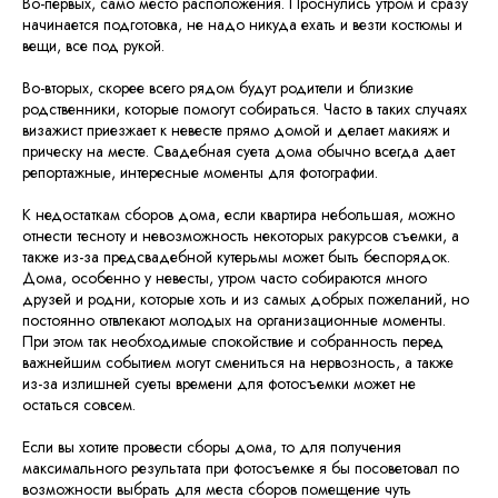
Во-первых, само место расположения. Проснулись утром и сразу
начинается подготовка, не надо никуда ехать и везти костюмы и
вещи, все под рукой.
Во-вторых, скорее всего рядом будут родители и близкие
родственники, которые помогут собираться. Часто в таких случаях
визажист приезжает к невесте прямо домой и делает макияж и
прическу на месте. Свадебная суета дома обычно всегда дает
репортажные, интересные моменты для фотографии.
К недостаткам сборов дома, если квартира небольшая, можно
отнести тесноту и невозможность некоторых ракурсов съемки, а
также из-за предсвадебной кутерьмы может быть беспорядок.
Дома, особенно у невесты, утром часто собираются много
друзей и родни, которые хоть и из самых добрых пожеланий, но
постоянно отвлекают молодых на организационные моменты.
При этом так необходимые спокойствие и собранность перед
важнейшим событием могут смениться на нервозность, а также
из-за излишней суеты времени для фотосъемки может не
остаться совсем.
Если вы хотите провести сборы дома, то для получения
максимального результата при фотосъемке я бы посоветовал по
возможности выбрать для места сборов помещение чуть