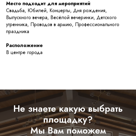
Место подходит для мероприятий
ИНФОРМАЦИЯ
Свадьба, Юбилей, Концерты, Дня рождения,
Александрова Александра Вадимовна
Выпускного вечера, Весёлой вечеринки, Детского
ИНН 860702939553
утренника, Проводов в армию, Профессионального
праздника
Остались вопросы?
Расположение
Напишите мне, я отвечу на интересующие вопросы
В центре города
Задать вопрос
Договор оферты
Политика обработки персональных данных
Не знаете какую выбрать
Разработка и техническая поддержка сайтов
площадку?
2026 © Все права защищены
Мы Вам поможем