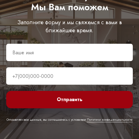
Мы Вам поможем
Александрова Александра Вадимовна
ИНН 860702939553
Заполните форму и мы свяжемся с вами в
ближайшее время.
Остались вопросы?
Напишите мне, я отвечу на интересующие вопросы
Задать вопрос
Договор оферты
Политика обработки персональных данных
Отправить
Разработка и техническая поддержка сайтов
2026 © Все права защищены
Отправляя свои данные, вы соглашаетесь с условиями
Политики конфиденциальности