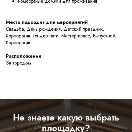
Комфортные домики для проживания
Место подходит для мероприятий
Свадьба, День рождения, Детский праздник,
Корпоратив, Гендер-пати, Мастер-класс, Выпускной,
Корпоратив
Расположение
МЕНЮ
КОНТАКТЫ
За городом
Онлайн-курсы
Telegram
Instagram*
Услуги
Вконтакте
Портфолио
*Instagram принадлежит компании Meta
О нас
Platforms Inc., которая запрещена
на территории РФ в связи с осуществлением
Блог
экстремистской деятельности
Отзывы
Не знаете какую выбрать
площадку?
ИНФОРМАЦИЯ