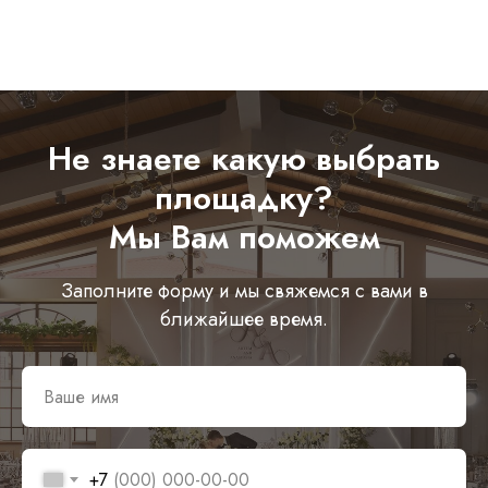
МЕНЮ
КОНТАКТЫ
Онлайн-курсы
Telegram
Instagram*
Услуги
Вконтакте
Портфолио
Не знаете какую выбрать
*Instagram принадлежит компании Meta
О нас
Platforms Inc., которая запрещена
на территории РФ в связи с осуществлением
площадку?
Блог
экстремистской деятельности
Отзывы
Мы Вам поможем
ИНФОРМАЦИЯ
Заполните форму и мы свяжемся с вами в
Александрова Александра Вадимовна
ближайшее время.
ИНН 860702939553
Остались вопросы?
Напишите мне, я отвечу на интересующие вопросы
Задать вопрос
+7