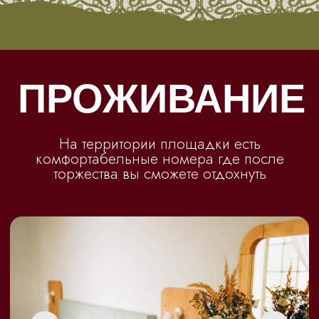
Если у вас будут какие-то вопросы,
пожелания, сюрпризы, или нужна помощь
в день свадьбы Вы можете связаться
с нашим организатором
+7 (918) 44-209-20
TELEGRAM
MAX
УВИДИМСЯ
ЧЕРЕЗ...