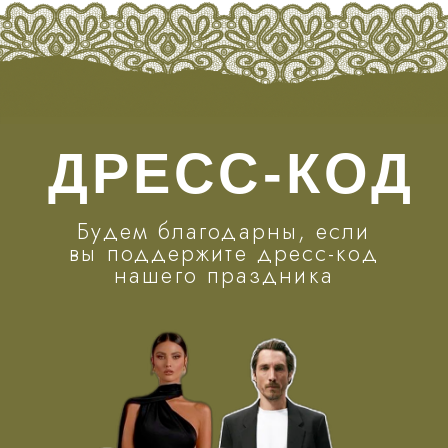
ДЕТАЛИ
01
Свои тёплые слова и пожелания
приносите в сердцах, а подарки —
в конвертах.
02
Не переживайте, мы не будем вызывать
гостей говорить тосты. Во время нашей
свадьбы будет действовать «открытый
микрофон».
03
Если вы хотите преподнести нам цветы,
то пусть это будет один цветок, который