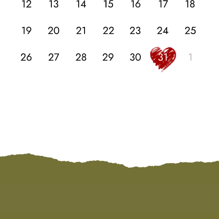
ЛОКАЦИЯ
Приглашаем вас разделить с нами этот
день в атмосфере уютной семейной
винодельни
«Шато Андре»
Крымский район, хутор Школьный,
территория Горный-2, д. 4
ПОСМОТРЕТЬ НА КАРТЕ