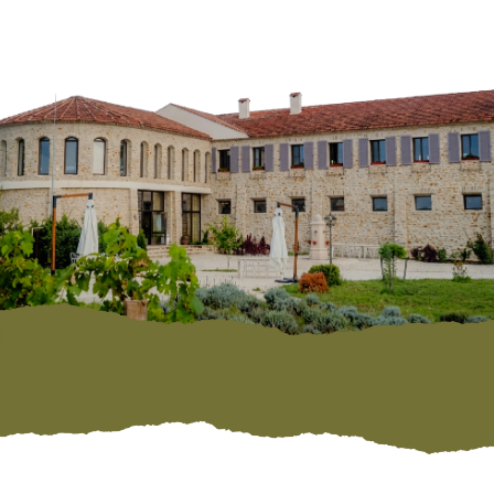
ВЫЕЗДНАЯ РЕГИСТАЦИЯ
Будем плакать, смеяться,
слушать подробности нашей истории
17:30
НАЧАЛО БАНКЕТА
Начало банкета и гастрономическое
удовольствие
ДРЕСС-КОД