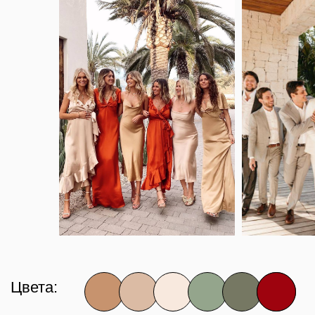
для этого нужно заполнить все пункты.
Как вас зовут?
Планируете ли вы присутствовать на
торжестве?
Да, конечно
К сожалению, не смогу
Сообщите нам, пожалуйста, в каком
составе вы будете на мероприятии
Предпочтения по алкоголю
Вино
Коньяк
Шампанское