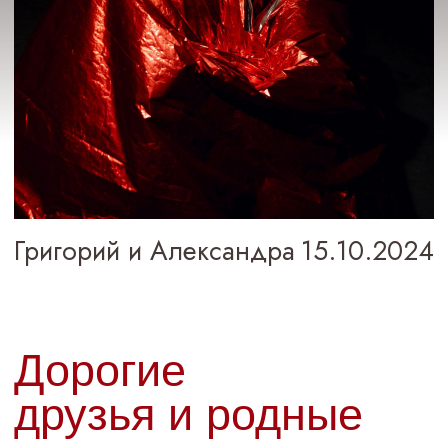
Григорий и Александра
15.10.2024
Дорогие
друзья и родные
Скоро состоится очень важное
и радостное для нас событие — наша
свадьба
когда?
15.10.2024
Этот день невозможно представить
без самых близких для нас людей,
мы очень хотим, чтобы вы провели его
вместе с нами.