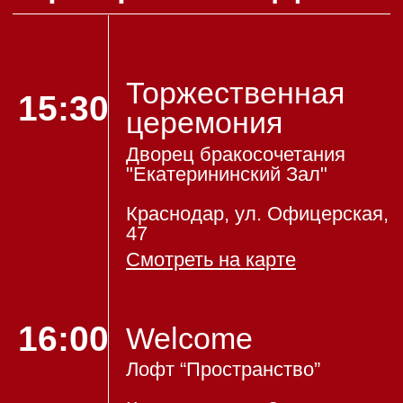
Завершение
00:00
торжества
Время для красивого
завершения вечера!
Дресс-код
Мы будем очень благодарны, если
поддержите стиль и цвет нашей
свадьбы в своих нарядах
листай