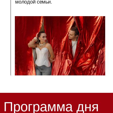
Торжественная
15:30
церемония
Дворец бракосочетания
"Екатерининский Зал"
Краснодар, ул. Офицерская,
47
Смотреть на карте
16:00
Welcome
Лофт “Пространство”
Краснодар, ул. Зиповская,
5В, лит. Х
Смотреть на карте
16:30
Свадебный ужин
Время вкусной еды,
танцев и веселья!