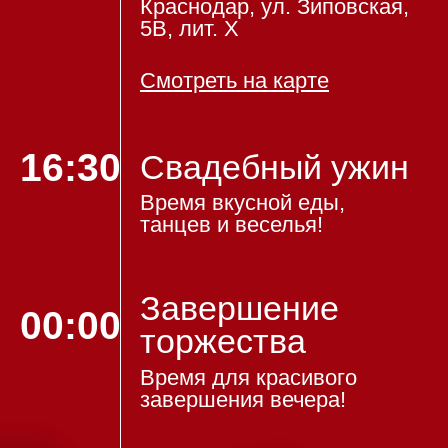
Цвета:
Девушки:
вечерние и коктейльные
платья
Такие, как будто вы
собираетесь на самую крутую
вечеринку!
Мужчины:
костюм, рубашка, туфли