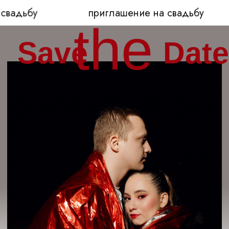
адьбу
приглашение на свадьбу
the
Save
Date