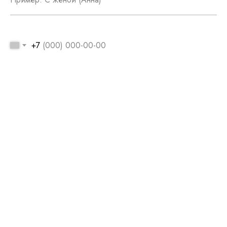
+7
Отправляя свои данные вы соглашаетесь с условиями
Политики
конфиденциальности
Отправить