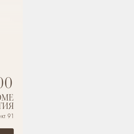
00
OME
ТИЯ
кт 91