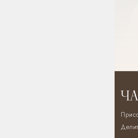
ЧА
Присо
Делит