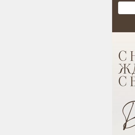
С 
ЖД
С 
Д