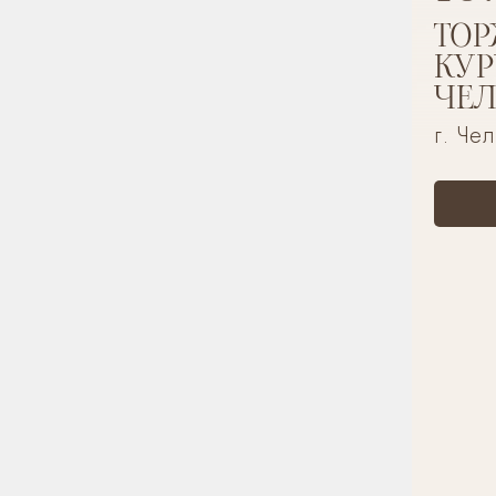
ТОР
КУР
ЧЕ
г. Че